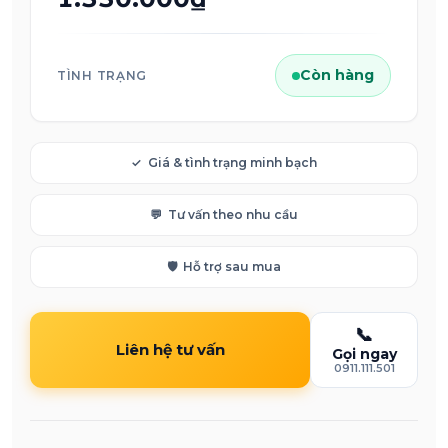
Còn hàng
TÌNH TRẠNG
✓
Giá & tình trạng minh bạch
💬
Tư vấn theo nhu cầu
🛡️
Hỗ trợ sau mua
📞
Liên hệ tư vấn
Gọi ngay
0911.111.501