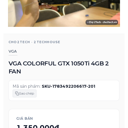
CHO2TECH · 2TECHHOUSE
VGA
VGA COLORFUL GTX 1050Ti 4GB 2
FAN
Mã sản phẩm:
SKU-1783492206617-201
Sao chép
GIÁ BÁN
1.350.000₫