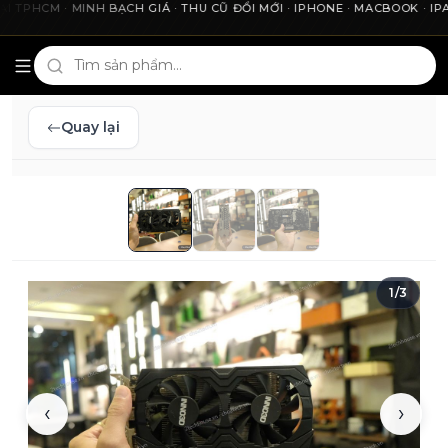
HCM · MINH BẠCH GIÁ · THU CŨ ĐỔI MỚI · IPHONE · MACBOOK · IPAD 
Cho2Tech và 2Techhouse — chợ công nghệ uy tín tại Thà
Quay lại
1
/
3
‹
›