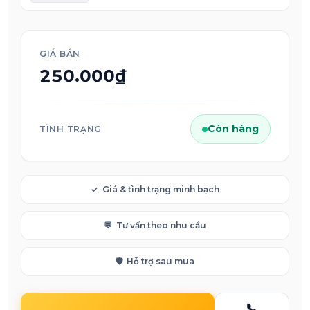
GIÁ BÁN
250.000₫
Còn hàng
TÌNH TRẠNG
✓
Giá & tình trạng minh bạch
💬
Tư vấn theo nhu cầu
🛡️
Hỗ trợ sau mua
📞