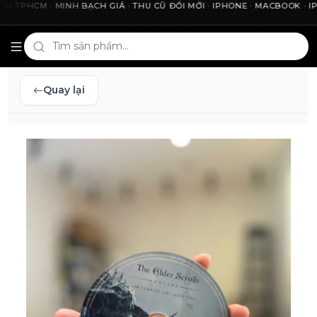
PHCM · MINH BẠCH GIÁ · THU CŨ ĐỔI MỚI · IPHONE · MACBOOK · IPAD 
Cho2Tech và 2Techhouse — chợ công nghệ uy tín tại Thà
Quay lại