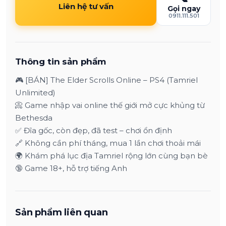
Liên hệ tư vấn
Gọi ngay
0911.111.501
Thông tin sản phẩm
🎮 [BÁN] The Elder Scrolls Online – PS4 (Tamriel
Unlimited)
📀 Game nhập vai online thế giới mở cực khủng từ
Bethesda
✅ Đĩa gốc, còn đẹp, đã test – chơi ổn định
🔗 Không cần phí tháng, mua 1 lần chơi thoải mái
🌍 Khám phá lục địa Tamriel rộng lớn cùng bạn bè
🔞 Game 18+, hỗ trợ tiếng Anh
Sản phẩm liên quan