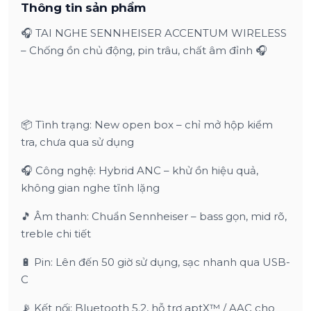
Thông tin sản phẩm
🎧 TAI NGHE SENNHEISER ACCENTUM WIRELESS
– Chống ồn chủ động, pin trâu, chất âm đỉnh 🎧
📦 Tình trạng: New open box – chỉ mở hộp kiểm
tra, chưa qua sử dụng
🎧 Công nghệ: Hybrid ANC – khử ồn hiệu quả,
không gian nghe tĩnh lặng
🎵 Âm thanh: Chuẩn Sennheiser – bass gọn, mid rõ,
treble chi tiết
🔋 Pin: Lên đến 50 giờ sử dụng, sạc nhanh qua USB-
C
📡 Kết nối: Bluetooth 5.2, hỗ trợ aptX™ / AAC cho