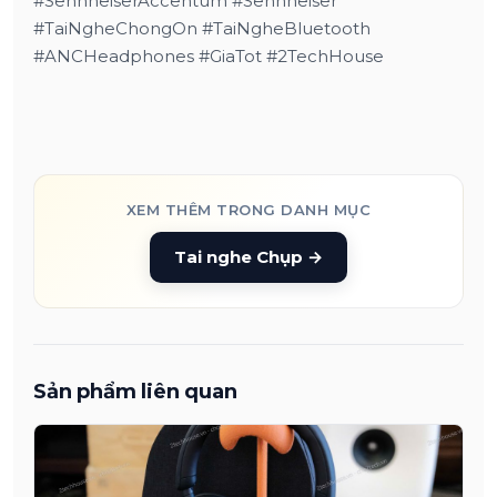
#SennheiserAccentum #Sennheiser
#TaiNgheChongOn #TaiNgheBluetooth
#ANCHeadphones #GiaTot #2TechHouse
XEM THÊM TRONG DANH MỤC
Tai nghe Chụp
→
Sản phẩm liên quan