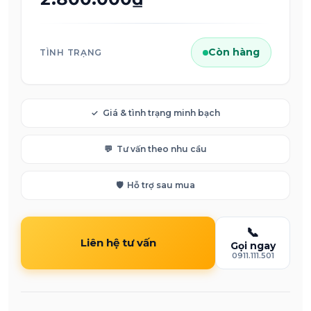
Còn hàng
TÌNH TRẠNG
✓
Giá & tình trạng minh bạch
💬
Tư vấn theo nhu cầu
🛡️
Hỗ trợ sau mua
📞
Liên hệ tư vấn
Gọi ngay
0911.111.501