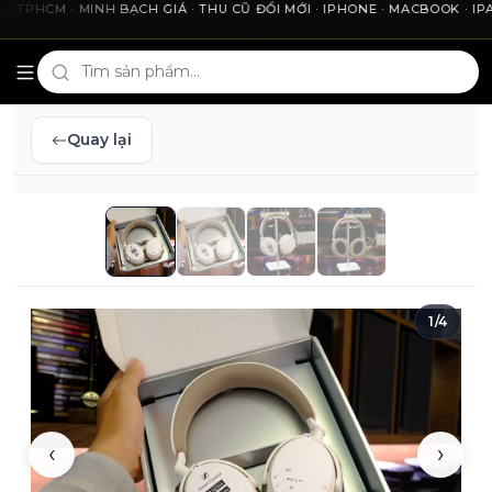
HCM · MINH BẠCH GIÁ · THU CŨ ĐỔI MỚI · IPHONE · MACBOOK · IPAD 
Cho2Tech và 2Techhouse — chợ công nghệ uy tín tại Thà
Quay lại
1
/
4
‹
›