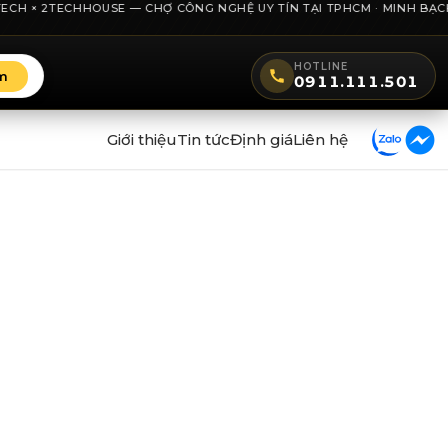
H × 2TECHHOUSE — CHỢ CÔNG NGHỆ UY TÍN TẠI TPHCM · MINH BẠCH GIÁ
HOTLINE
m
0911.111.501
Giới thiệu
Tin tức
Định giá
Liên hệ