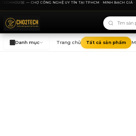
ECHHOUSE — CHỢ CÔNG NGHỆ UY TÍN TẠI TPHCM · MINH BẠCH GIÁ · THU
Cho2Tech và 2Techhouse — chợ công nghệ uy tín tại Thà
Danh mục
Trang chủ
M
Tất cả sản phẩm