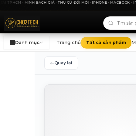
PHCM · MINH BẠCH GIÁ · THU CŨ ĐỔI MỚI · IPHONE · MACBOOK · IPAD
Cho2Tech và 2Techhouse — chợ công nghệ uy tín tại Thà
Danh mục
Trang chủ
M
Tất cả sản phẩm
Quay lại