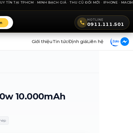
 TẠI TPHCM · MINH BẠCH GIÁ · THU CŨ ĐỔI MỚI · IPHONE · MACBOOK 
HOTLINE
m
0911.111.501
Giới thiệu
Tin tức
Định giá
Liên hệ
20w 10.000mAh
chép