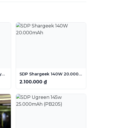
SD Cuktech 10.000mAh (Type C) (WPB100L)
SDP Shargeek 140W 20.000mAh
2.100.000 ₫