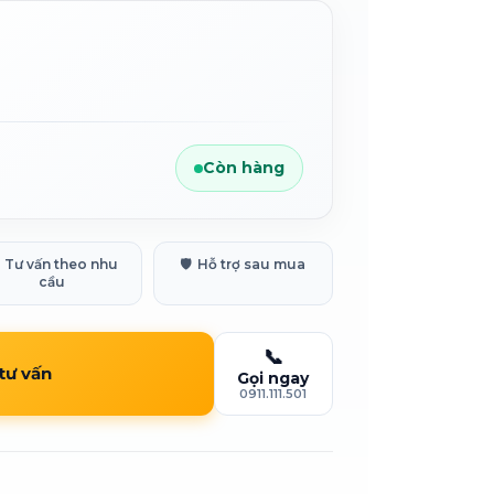
Còn hàng
Tư vấn theo nhu
🛡️
Hỗ trợ sau mua
cầu
📞
 tư vấn
Gọi ngay
0911.111.501