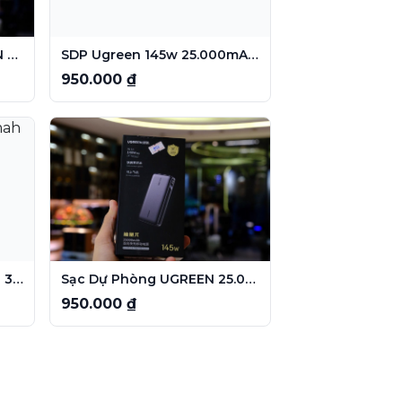
Pin Sạc Dự Phòng UGREEN PB722 – 25.000mAh | 200W | PD + QC 3.0
SDP Ugreen 145w 25.000mAh (PB205)
950.000 ₫
SDP Anke Zolo 10.000mah 30w (A1688)
Sạc Dự Phòng UGREEN 25.000mAh 145W – PB205
950.000 ₫