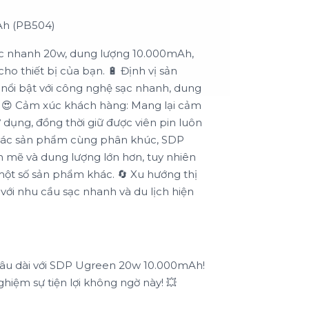
h (PB504)
 Sạc nhanh 20w, dung lượng 10.000mAh,
ho thiết bị của bạn. 🔋 Định vị sản
ổi bật với công nghệ sạc nhanh, dung
lợi. 😍 Cảm xúc khách hàng: Mang lại cảm
sử dụng, đồng thời giữ được viên pin luôn
ới các sản phẩm cùng phân khúc, SDP
mẽ và dung lượng lớn hơn, tuy nhiên
 một số sản phẩm khác. 🔄 Xu hướng thị
ới nhu cầu sạc nhanh và du lịch hiện
lâu dài với SDP Ugreen 20w 10.000mAh!
hiệm sự tiện lợi không ngờ này! 💥