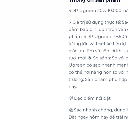
Thông tin sản phẩm
SDP Ugreen 20w 10.000mA
⚡️ Giá trị sử dụng thực tế:
đảm bảo pin luôn trọn vẹn c
phẩm: SDP Ugreen PB504 n
lượng lớn và thiết kế tiện 
giác an tâm và tiện lợi khi 
tươi mới. 🌟 So sánh: So v
Ugreen có sạc nhanh mạnh 
có thể hơi nặng hơn so với
trường: Sản phẩm phù hợp v
nay.
💡 Đặc điểm nổi bật:
🚀 Sạc nhanh chóng, dùng 
Đặt ngay hôm nay để trải ng