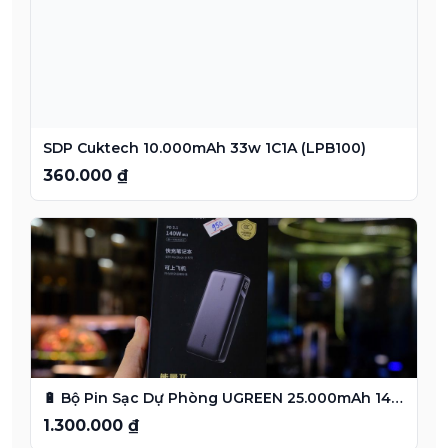
SDP Cuktech 10.000mAh 33w 1C1A (LPB100)
360.000 ₫
🔋 Bộ Pin Sạc Dự Phòng UGREEN 25.000mAh 145W – PB205 🔋
1.300.000 ₫