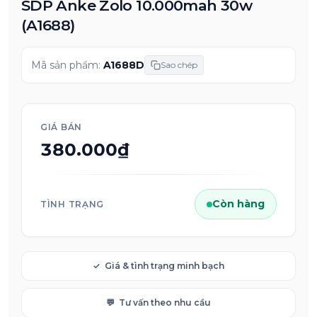
SDP Anke Zolo 10.000mah 30w
(A1688)
Mã sản phẩm:
A1688D
Sao chép
GIÁ BÁN
380.000₫
Còn hàng
TÌNH TRẠNG
✓
Giá & tình trạng minh bạch
💬
Tư vấn theo nhu cầu