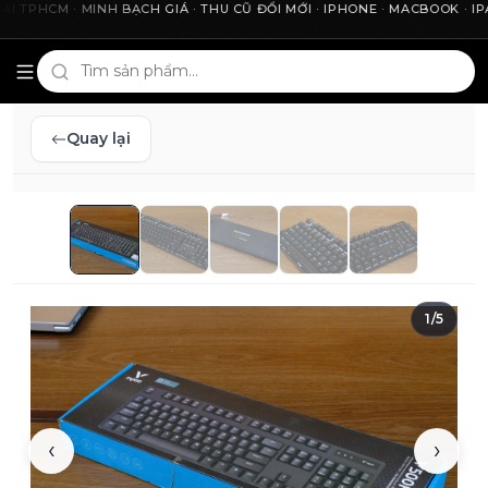
HCM · MINH BẠCH GIÁ · THU CŨ ĐỔI MỚI · IPHONE · MACBOOK · IPAD 
Cho2Tech và 2Techhouse — chợ công nghệ uy tín tại Thà
Quay lại
1
/
5
‹
›