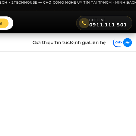
H × 2TECHHOUSE — CHỢ CÔNG NGHỆ UY TÍN TẠI TPHCM · MINH BẠCH GIÁ
HOTLINE
m
0911.111.501
Giới thiệu
Tin tức
Định giá
Liên hệ