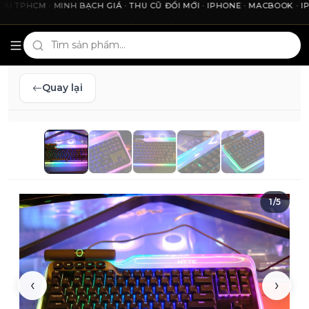
PHCM · MINH BẠCH GIÁ · THU CŨ ĐỔI MỚI · IPHONE · MACBOOK · IPAD
Cho2Tech và 2Techhouse — chợ công nghệ uy tín tại Thà
Quay lại
1
/
5
‹
›