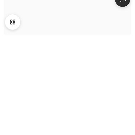
|
Website đồng hành bởi
Cho2Tech
và
2Techhouse
.