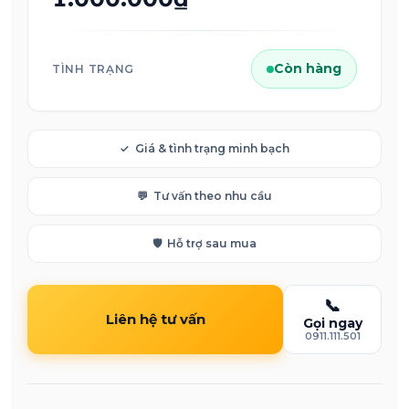
Còn hàng
TÌNH TRẠNG
✓
Giá & tình trạng minh bạch
💬
Tư vấn theo nhu cầu
🛡️
Hỗ trợ sau mua
📞
Liên hệ tư vấn
Gọi ngay
0911.111.501