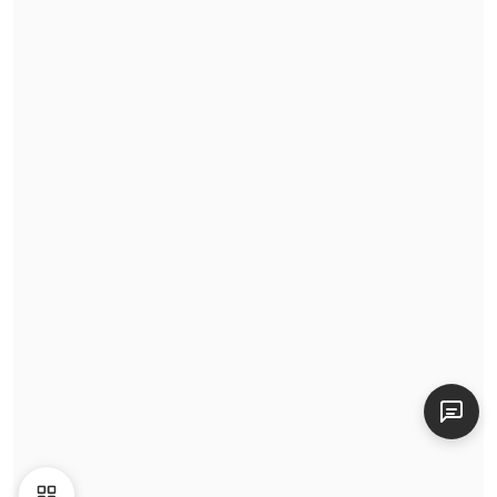
Mua · Bán · Thuê
BETA
Định giá
Tin tức
Video
Giới thiệu
Liên hệ