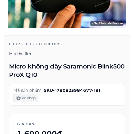
CHO2TECH · 2TECHHOUSE
Mic thu âm
Micro không dây Saramonic Blink500
ProX Q10
Mã sản phẩm:
SKU-1780823984677-181
Sao chép
GIÁ BÁN
1.600.000₫