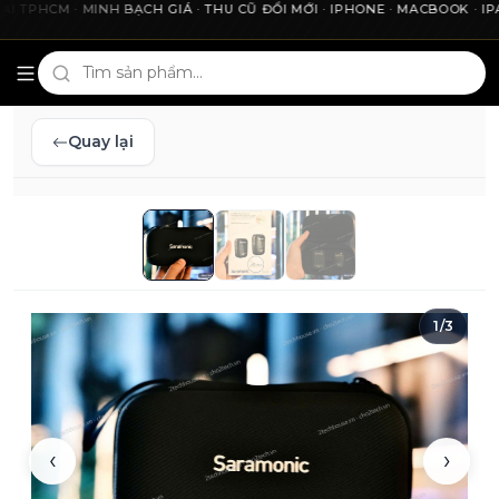
HCM · MINH BẠCH GIÁ · THU CŨ ĐỔI MỚI · IPHONE · MACBOOK · IPAD 
Cho2Tech và 2Techhouse — chợ công nghệ uy tín tại Thà
Quay lại
1
/
3
‹
›