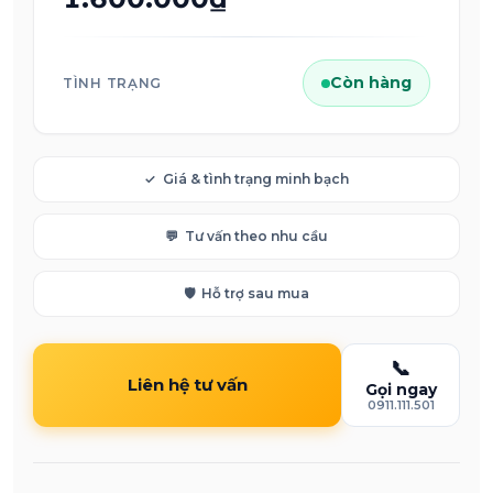
Còn hàng
TÌNH TRẠNG
✓
Giá & tình trạng minh bạch
💬
Tư vấn theo nhu cầu
🛡️
Hỗ trợ sau mua
📞
Liên hệ tư vấn
Gọi ngay
0911.111.501