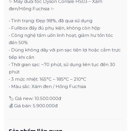
✨ Máy duỗi tóc Dyson Corrale HS03 – Xám
đen/Hồng Fuchsia ✨
• Tình trạng: Đẹp 98%, đã qua sử dụng
• Fullbox đầy đủ phụ kiện, không còn hộp
• Công nghệ tấm uốn linh hoạt, giảm hư tổn tóc
đến 50%
• Dùng không dây với pin sạc tiện lợi hoặc cắm trực
tiếp khi cần
• Thời gian sạc: ~70 phút, sử dụng liên tục đến 30
phút
• 3 mức nhiệt: 165°C – 185°C – 210°C
• Màu sắc: Xám đen / Hồng Fuchsia
🏷 Giá new: 10.500.000đ
💰 Giá bán: 5.900.000đ