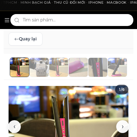
HCM · MINH BẠCH GIÁ · THU CŨ ĐỔI MỚI · IPHONE · MACBOOK · IPAD 
Cho2Tech và 2Techhouse — chợ công nghệ uy tín tại Thà
Quay lại
1
/
6
‹
›