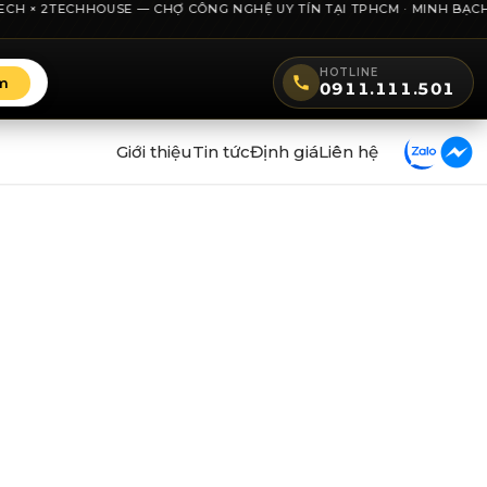
H × 2TECHHOUSE — CHỢ CÔNG NGHỆ UY TÍN TẠI TPHCM · MINH BẠCH GIÁ
HOTLINE
m
0911.111.501
Giới thiệu
Tin tức
Định giá
Liên hệ