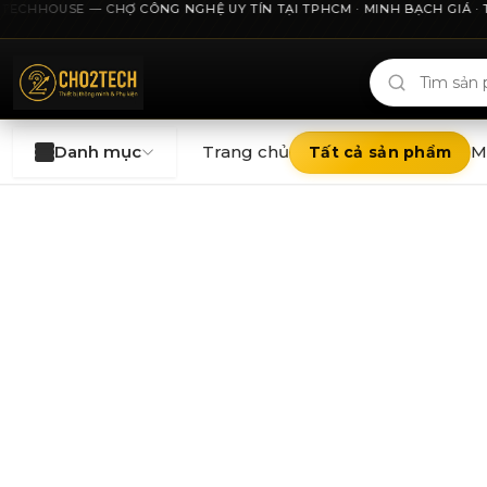
ECHHOUSE — CHỢ CÔNG NGHỆ UY TÍN TẠI TPHCM · MINH BẠCH GIÁ · THU 
Cho2Tech và 2Techhouse — chợ công nghệ uy tín tại Thà
Danh mục
Trang chủ
M
Tất cả sản phẩm