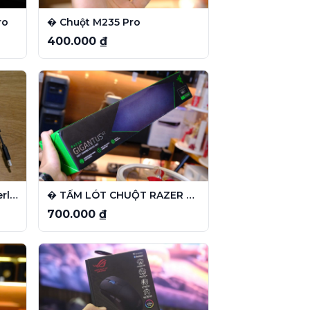
ro
�️ Chuột M235 Pro
400.000 ₫
Chuột Logitech Pro X Superlight 2
� TẤM LÓT CHUỘT RAZER GIGANTUS V2
700.000 ₫