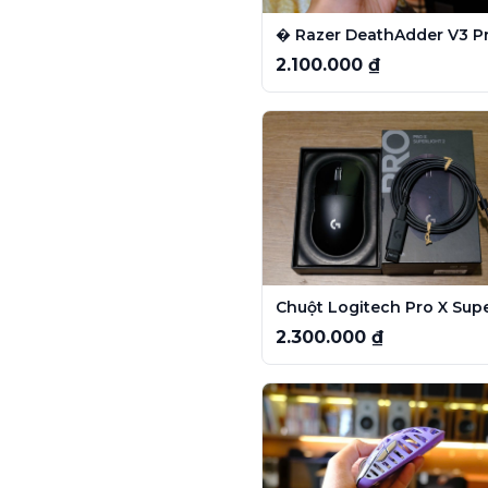
�️ Razer DeathAdder V3 P
2.100.000 ₫
2.300.000 ₫