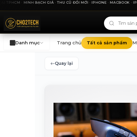
HCM · MINH BẠCH GIÁ · THU CŨ ĐỔI MỚI · IPHONE · MACBOOK · IPAD 
Cho2Tech và 2Techhouse — chợ công nghệ uy tín tại Thà
Danh mục
Trang chủ
M
Tất cả sản phẩm
Quay lại