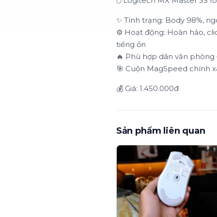
🖱️ Logitech MX Master 3S f
✨ Tình trạng: Body 98%, ng
⚙️ Hoạt động: Hoàn hảo, cl
tiếng ồn
🔥 Phù hợp dân văn phòng 
🎯 Cuộn MagSpeed chính xá
💰 Giá: 1.450.000đ
Sản phẩm liên quan