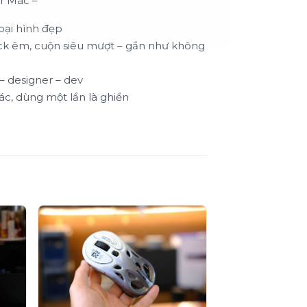
or Mac –
oại hình đẹp
ick êm, cuộn siêu mượt – gần như không
– designer – dev
c, dùng một lần là ghiền