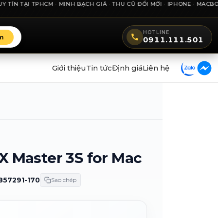
TẠI TPHCM · MINH BẠCH GIÁ · THU CŨ ĐỔI MỚI · IPHONE · MACBOOK ·
HOTLINE
m
0911.111.501
Giới thiệu
Tin tức
Định giá
Liên hệ
X Master 3S for Mac
857291-170
Sao chép