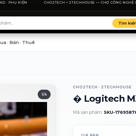
· PHỤ KIỆN ·
nh phố Hồ Chí Minh, minh bạch giá và thu cũ đổi mới.
CHO2TECH × 2TECHHOUSE — CHỢ CÔNG NGHỆ UY TÍN 
Tìm kiế
ua · Bán · Thuê
CHO2TECH · 2TECHHOUSE
1
/
4
�️ Logitech M
Mã sản phẩm:
SKU-1769587
GIÁ BÁN