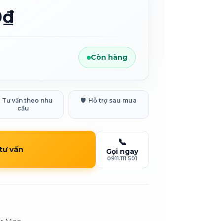
0₫
Còn hàng
Tư vấn theo nhu
🛡️
Hỗ trợ sau mua
cầu
📞
 tư vấn
Gọi ngay
0911.111.501