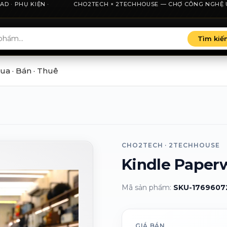
 · PHỤ KIỆN ·
nh phố Hồ Chí Minh, minh bạch giá và thu cũ đổi mới.
CHO2TECH × 2TECHHOUSE — CHỢ CÔNG NGHỆ UY TÍN
Tìm kiế
ua · Bán · Thuê
CHO2TECH · 2TECHHOUSE
Kindle Paperw
Mã sản phẩm:
SKU-1769607
GIÁ BÁN