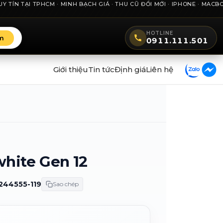
 TẠI TPHCM · MINH BẠCH GIÁ · THU CŨ ĐỔI MỚI · IPHONE · MACBOOK 
HOTLINE
m
0911.111.501
Giới thiệu
Tin tức
Định giá
Liên hệ
hite Gen 12
244555-119
Sao chép