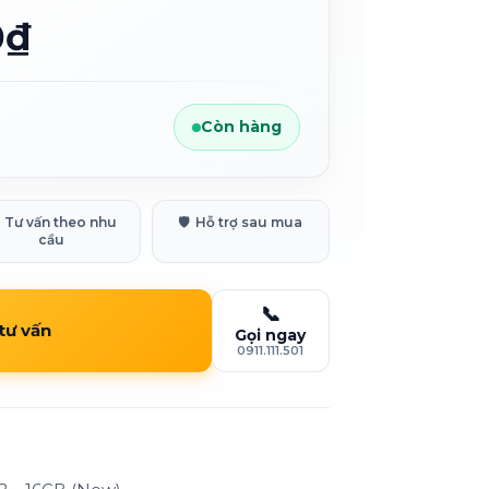
0₫
Còn hàng
Tư vấn theo nhu
🛡️
Hỗ trợ sau mua
cầu
📞
 tư vấn
Gọi ngay
0911.111.501