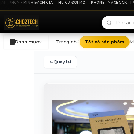
PHCM · MINH BẠCH GIÁ · THU CŨ ĐỔI MỚI · IPHONE · MACBOOK · IPAD
Cho2Tech và 2Techhouse — chợ công nghệ uy tín tại Thà
Danh mục
Trang chủ
M
Tất cả sản phẩm
Quay lại