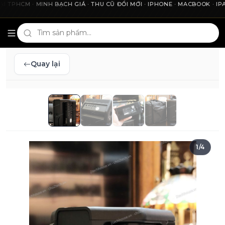
HCM · MINH BẠCH GIÁ · THU CŨ ĐỔI MỚI · IPHONE · MACBOOK · IPAD ·
Cho2Tech và 2Techhouse — chợ công nghệ uy tín tại Thà
Quay lại
1
/
4