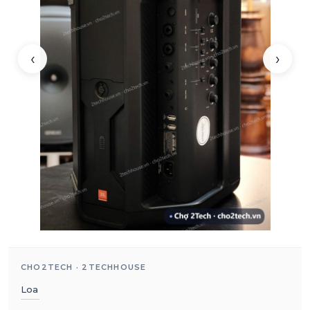
‹
›
CHO2TECH · 2TECHHOUSE
Loa