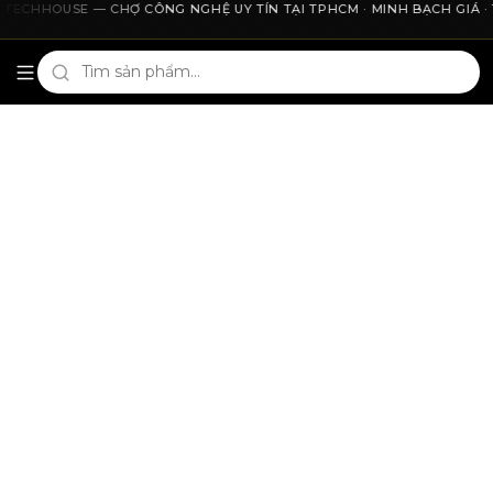
TECHHOUSE — CHỢ CÔNG NGHỆ UY TÍN TẠI TPHCM · MINH BẠCH GIÁ · THU
Cho2Tech và 2Techhouse — chợ công nghệ uy tín tại Thà