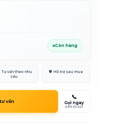
Còn hàng
Tư vấn theo nhu
🛡️
Hỗ trợ sau mua
cầu
📞
 tư vấn
Gọi ngay
0911.111.501