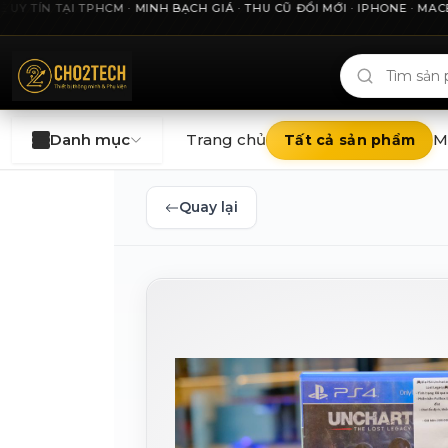
ÍN TẠI TPHCM · MINH BẠCH GIÁ · THU CŨ ĐỔI MỚI · IPHONE · MACBOO
Cho2Tech và 2Techhouse — chợ công nghệ uy tín tại Thà
Danh mục
Trang chủ
M
Tất cả sản phẩm
Quay lại