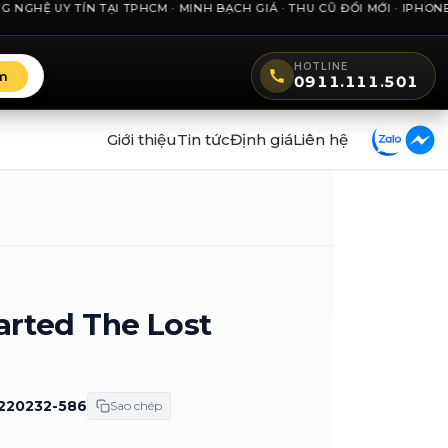
Ệ UY TÍN TẠI TPHCM · MINH BẠCH GIÁ · THU CŨ ĐỔI MỚI · IPHONE · 
HOTLINE
m
0911.111.501
Giới thiệu
Tin tức
Định giá
Liên hệ
arted The Lost
220232-586
Sao chép