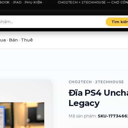
K · IPAD · PHỤ KIỆN ·
nh phố Hồ Chí Minh, minh bạch giá và thu cũ đổi mới.
CHO2TECH × 2TECHHOUSE — CHỢ CÔNG NGH
Tìm kiế
ua · Bán · Thuê
CHO2TECH · 2TECHHOUSE
Đĩa PS4 Unch
Legacy
Mã sản phẩm:
SKU-1773466