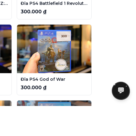
Đĩa game PS5 Dragon Ball Z: Kakarot
Đĩa PS4 Battlefield 1 Revolution
300.000 ₫
Đĩa PS4 God of War
300.000 ₫
💬