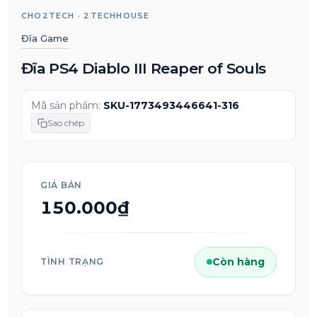
CHO2TECH · 2TECHHOUSE
Đĩa Game
Đĩa PS4 Diablo III Reaper of Souls
Mã sản phẩm:
SKU-1773493446641-316
Sao chép
GIÁ BÁN
150.000₫
Còn hàng
TÌNH TRẠNG