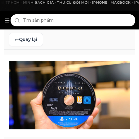
HCM · MINH BẠCH GIÁ · THU CŨ ĐỔI MỚI · IPHONE · MACBOOK · IPAD 
Cho2Tech và 2Techhouse — chợ công nghệ uy tín tại Thà
Quay lại