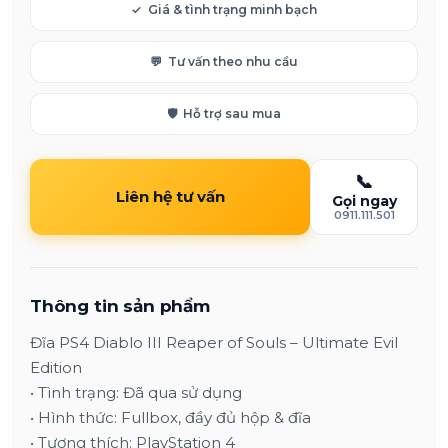
✓
Giá & tình trạng minh bạch
💬
Tư vấn theo nhu cầu
🛡️
Hỗ trợ sau mua
📞
Liên hệ tư vấn
Gọi ngay
0911.111.501
Thông tin sản phẩm
Đĩa PS4 Diablo III Reaper of Souls – Ultimate Evil
Edition
• Tình trạng: Đã qua sử dụng
• Hình thức: Fullbox, đầy đủ hộp & đĩa
• Tương thích: PlayStation 4