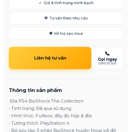
✓
Giá & tình trạng minh bạch
💬
Tư vấn theo nhu cầu
🛡️
Hỗ trợ sau mua
📞
Liên hệ tư vấn
Gọi ngay
0911.111.501
Thông tin sản phẩm
Đĩa PS4 BioShock The Collection
• Tình trạng: Đã qua sử dụng
• Hình thức: Fullbox, đầy đủ hộp & đĩa
• Tương thích: PlayStation 4
• Bộ sưu tập 3 phần BioShock huyền thoại với đồ