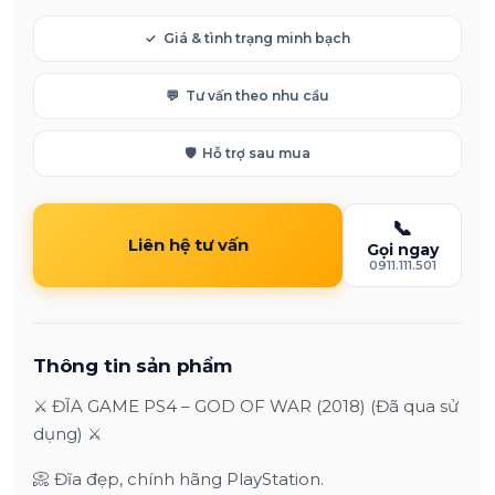
✓
Giá & tình trạng minh bạch
💬
Tư vấn theo nhu cầu
🛡️
Hỗ trợ sau mua
📞
Liên hệ tư vấn
Gọi ngay
0911.111.501
Thông tin sản phẩm
⚔️ ĐĨA GAME PS4 – GOD OF WAR (2018) (Đã qua sử
dụng) ⚔️
📀 Đĩa đẹp, chính hãng PlayStation.