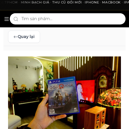
HCM · MINH BẠCH GIÁ · THU CŨ ĐỔI MỚI · IPHONE · MACBOOK · IPAD 
Cho2Tech và 2Techhouse — chợ công nghệ uy tín tại Thà
Quay lại