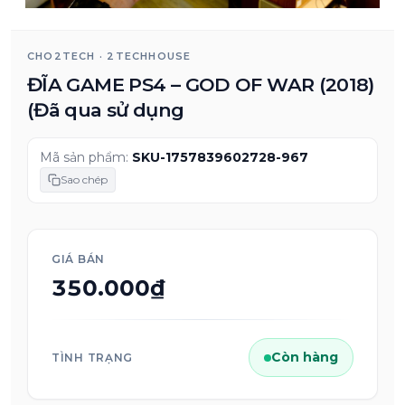
CHO2TECH · 2TECHHOUSE
ĐĨA GAME PS4 – GOD OF WAR (2018)
(Đã qua sử dụng
Mã sản phẩm:
SKU-1757839602728-967
Sao chép
GIÁ BÁN
350.000₫
Còn hàng
TÌNH TRẠNG