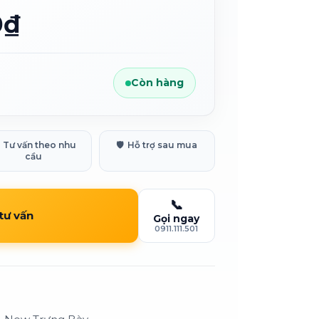
0₫
Còn hàng
Tư vấn theo nhu
🛡️
Hỗ trợ sau mua
cầu
📞
 tư vấn
Gọi ngay
0911.111.501