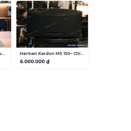
Subwoofer Bose DM10S-Sub – Loa trầm cao cấp cho hệ thống âm thanh chuyên nghiệp
Harman Kardon MS 150– Chính Hãng PGI
6.000.000 ₫