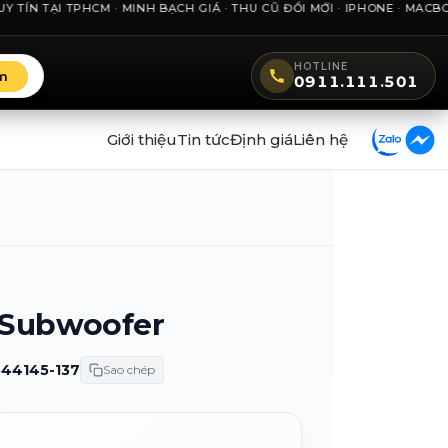
TẠI TPHCM · MINH BẠCH GIÁ · THU CŨ ĐỔI MỚI · IPHONE · MACBOOK ·
HOTLINE
m
0911.111.501
Giới thiệu
Tin tức
Định giá
Liên hệ
Subwoofer
544145-137
Sao chép