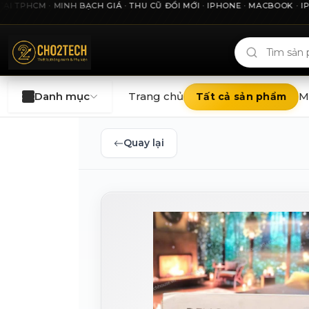
HCM · MINH BẠCH GIÁ · THU CŨ ĐỔI MỚI · IPHONE · MACBOOK · IPAD 
Cho2Tech và 2Techhouse — chợ công nghệ uy tín tại Thà
Danh mục
Trang chủ
M
Tất cả sản phẩm
Quay lại