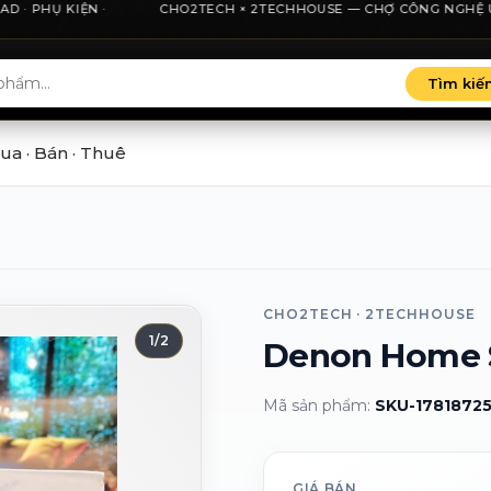
· PHỤ KIỆN ·
nh phố Hồ Chí Minh, minh bạch giá và thu cũ đổi mới.
CHO2TECH × 2TECHHOUSE — CHỢ CÔNG NGHỆ UY TÍN 
Tìm kiế
ua · Bán · Thuê
CHO2TECH · 2TECHHOUSE
1
/
2
Denon Home 
Mã sản phẩm:
SKU-1781872
GIÁ BÁN