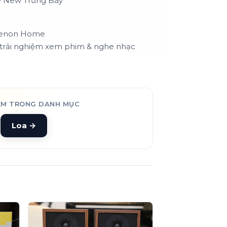
 New Trưng Bày
 Denon Home
p trải nghiệm xem phim & nghe nhạc
ÊM TRONG DANH MỤC
Loa
→