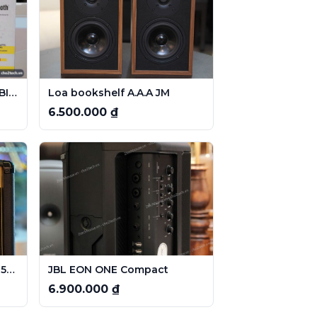
Loa Thonet & Vander KURBIS CINEMA 2.0 Bluetooth
Loa bookshelf A.A.A JM
6.500.000 ₫
Amply Guitar Marshall MG15CF – Chính hãng, âm chất Marshall
JBL EON ONE Compact
6.900.000 ₫