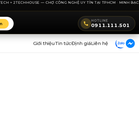
CH × 2TECHHOUSE — CHỢ CÔNG NGHỆ UY TÍN TẠI TPHCM · MINH BẠCH GIÁ
HOTLINE
m
0911.111.501
Giới thiệu
Tin tức
Định giá
Liên hệ