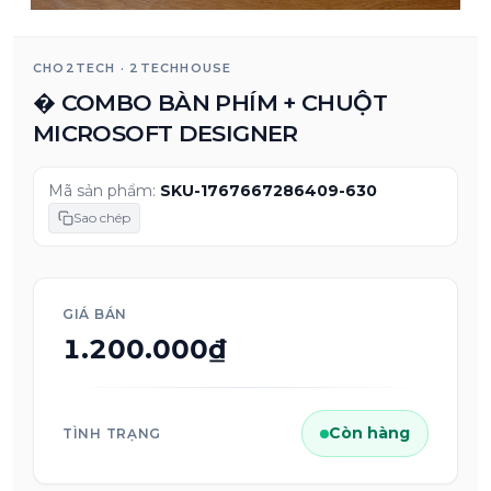
CHO2TECH · 2TECHHOUSE
�️ COMBO BÀN PHÍM + CHUỘT
MICROSOFT DESIGNER
Mã sản phẩm:
SKU-1767667286409-630
Sao chép
GIÁ BÁN
1.200.000₫
Còn hàng
TÌNH TRẠNG