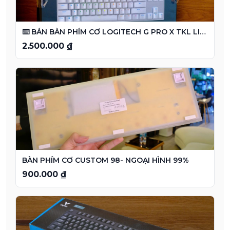
⌨️ BÁN BÀN PHÍM CƠ LOGITECH G PRO X TKL LIGHTSPEED
2.500.000 ₫
BÀN PHÍM CƠ CUSTOM 98- NGOẠI HÌNH 99%
900.000 ₫