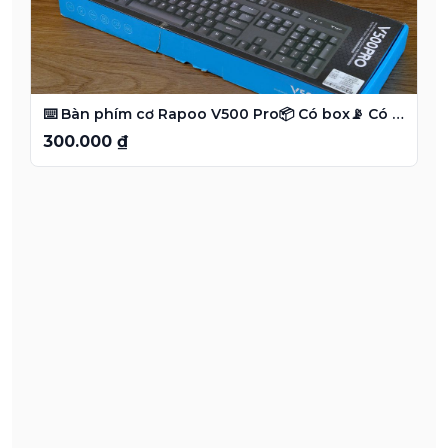
⌨️ Bàn phím cơ Rapoo V500 Pro📦 Có box📡 Có receiver
300.000 ₫