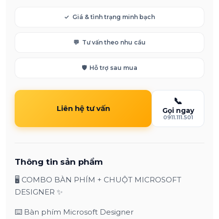
✓
Giá & tình trạng minh bạch
💬
Tư vấn theo nhu cầu
🛡️
Hỗ trợ sau mua
📞
Liên hệ tư vấn
Gọi ngay
0911.111.501
Thông tin sản phẩm
🖥️ COMBO BÀN PHÍM + CHUỘT MICROSOFT
DESIGNER ✨
⌨️ Bàn phím Microsoft Designer