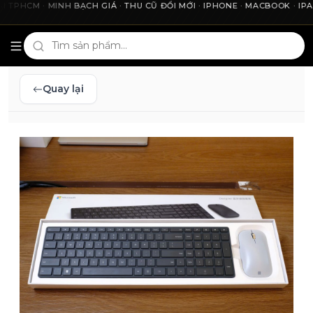
CM · MINH BẠCH GIÁ · THU CŨ ĐỔI MỚI · IPHONE · MACBOOK · IPAD ·
Cho2Tech và 2Techhouse — chợ công nghệ uy tín tại Thà
Quay lại