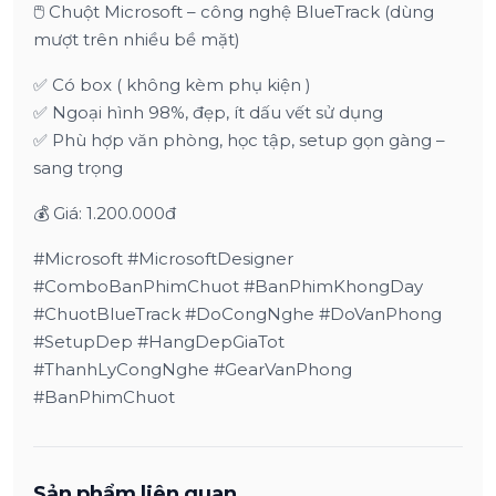
🖱️ Chuột Microsoft – công nghệ BlueTrack (dùng
mượt trên nhiều bề mặt)
✅ Có box ( không kèm phụ kiện )
✅ Ngoại hình 98%, đẹp, ít dấu vết sử dụng
✅ Phù hợp văn phòng, học tập, setup gọn gàng –
sang trọng
💰 Giá: 1.200.000đ
#Microsoft #MicrosoftDesigner
#ComboBanPhimChuot #BanPhimKhongDay
#ChuotBlueTrack #DoCongNghe #DoVanPhong
#SetupDep #HangDepGiaTot
#ThanhLyCongNghe #GearVanPhong
#BanPhimChuot
Sản phẩm liên quan