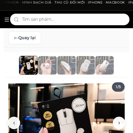
HCM · MINH BẠCH GIÁ · THU CŨ ĐỔI MỚI · IPHONE · MACBOOK · IPAD 
Cho2Tech và 2Techhouse — chợ công nghệ uy tín tại Thà
Quay lại
1
/
5
‹
›