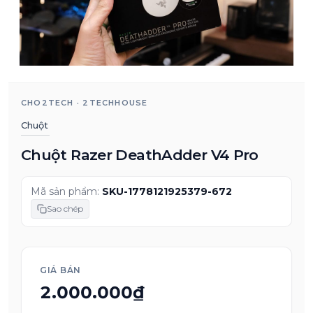
CHO2TECH · 2TECHHOUSE
Chuột
Chuột Razer DeathAdder V4 Pro
Mã sản phẩm:
SKU-1778121925379-672
Sao chép
GIÁ BÁN
2.000.000₫