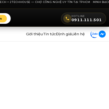
H × 2TECHHOUSE — CHỢ CÔNG NGHỆ UY TÍN TẠI TPHCM · MINH BẠCH GIÁ
HOTLINE
m
0911.111.501
Giới thiệu
Tin tức
Định giá
Liên hệ