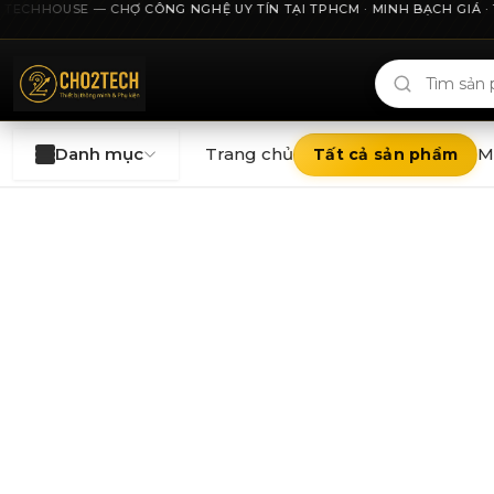
ECHHOUSE — CHỢ CÔNG NGHỆ UY TÍN TẠI TPHCM · MINH BẠCH GIÁ · THU
Cho2Tech và 2Techhouse — chợ công nghệ uy tín tại Thà
Danh mục
Trang chủ
M
Tất cả sản phẩm