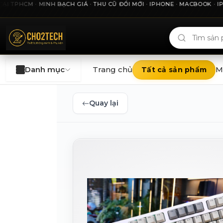
HCM · MINH BẠCH GIÁ · THU CŨ ĐỔI MỚI · IPHONE · MACBOOK · IPAD 
Cho2Tech và 2Techhouse — chợ công nghệ uy tín tại Thà
Danh mục
Trang chủ
M
Tất cả sản phẩm
Quay lại