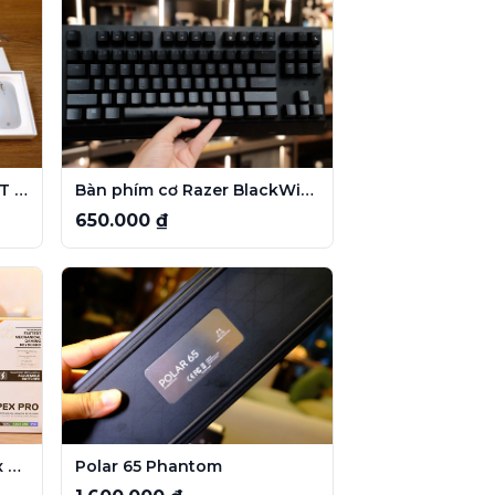
COMBO BÀN PHÍM + CHUỘT MICROSOFT DESIGNER
Bàn phím cơ Razer BlackWidow V3 TKL Layout Tenkeyless gọn gàng
650.000 ₫
Bàn phím SteelSeries Apex Pro
Polar 65 Phantom