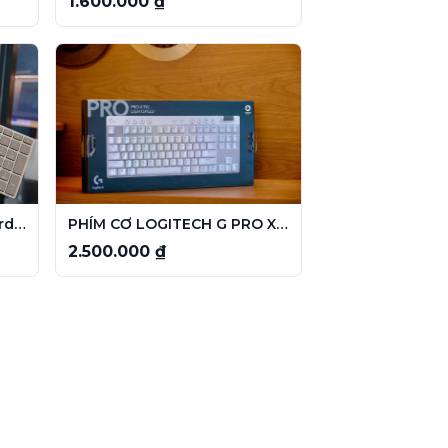
1.600.000 ₫
Microsoft Surface Keyboard 1742 (WS2-00025)
PHÍM CƠ LOGITECH G PRO X TKL LIGHTSPEED
2.500.000 ₫