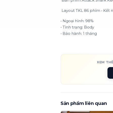
Bàn phím Attack Shark K8
Layout TKL 86 phím • Kết n
• Ngoại hình: 98%
• Tình trạng: Body
• Bảo hành: 1 tháng
XEM TH
Sản phẩm liên quan