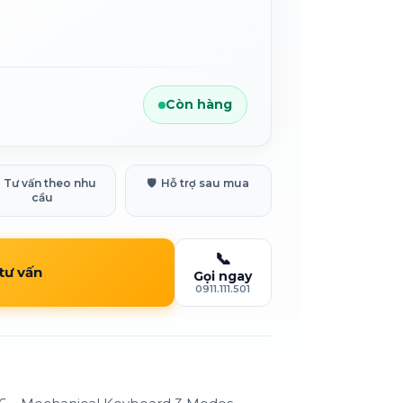
Còn hàng
Tư vấn theo nhu
🛡️
Hỗ trợ sau mua
cầu
📞
 tư vấn
Gọi ngay
0911.111.501