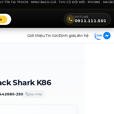
TẠI TPHCM · MINH BẠCH GIÁ · THU CŨ ĐỔI MỚI · IPHONE · MACBOOK ·
HOTLINE
m
0911.111.501
Giới thiệu
Tin tức
Định giá
Liên hệ
ack Shark K86
442680-250
Sao chép