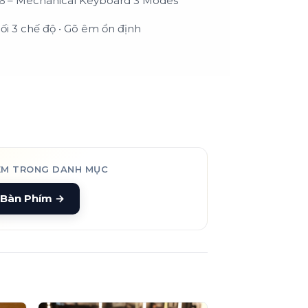
6 – Mechanical Keyboard 3 Modes
ối 3 chế độ • Gõ êm ổn định
ÊM TRONG DANH MỤC
Bàn Phím
→