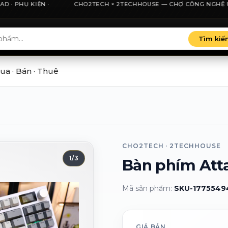
· PHỤ KIỆN ·
nh phố Hồ Chí Minh, minh bạch giá và thu cũ đổi mới.
CHO2TECH × 2TECHHOUSE — CHỢ CÔNG NGHỆ UY TÍN 
Tìm kiế
ua · Bán · Thuê
CHO2TECH · 2TECHHOUSE
1
/
3
Bàn phím Att
Mã sản phẩm:
SKU-1775549
GIÁ BÁN