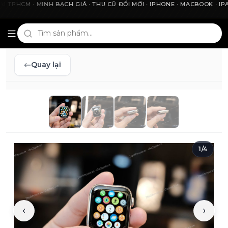
HCM · MINH BẠCH GIÁ · THU CŨ ĐỔI MỚI · IPHONE · MACBOOK · IPAD 
Cho2Tech và 2Techhouse — chợ công nghệ uy tín tại Thà
Quay lại
1
/
4
‹
›