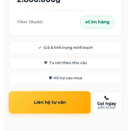
Còn hàng
TÌNH TRẠNG
✓
Giá & tình trạng minh bạch
💬
Tư vấn theo nhu cầu
🛡️
Hỗ trợ sau mua
📞
Liên hệ tư vấn
Gọi ngay
0911.111.501