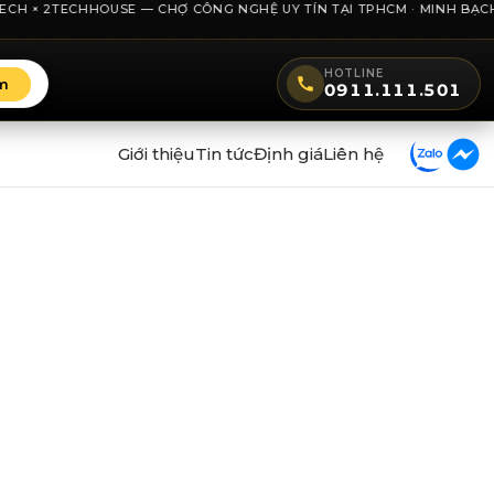
H × 2TECHHOUSE — CHỢ CÔNG NGHỆ UY TÍN TẠI TPHCM · MINH BẠCH GIÁ
HOTLINE
m
0911.111.501
Giới thiệu
Tin tức
Định giá
Liên hệ