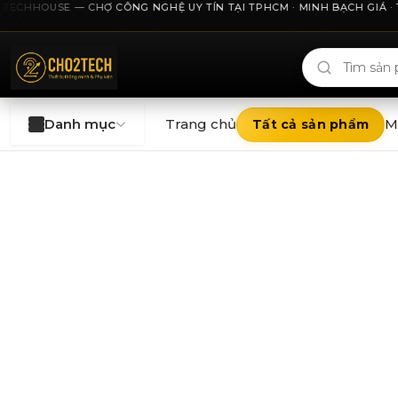
ECHHOUSE — CHỢ CÔNG NGHỆ UY TÍN TẠI TPHCM · MINH BẠCH GIÁ · THU
Cho2Tech và 2Techhouse — chợ công nghệ uy tín tại Thà
Danh mục
Trang chủ
M
Tất cả sản phẩm