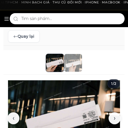
HCM · MINH BẠCH GIÁ · THU CŨ ĐỔI MỚI · IPHONE · MACBOOK · IPAD 
Cho2Tech và 2Techhouse — chợ công nghệ uy tín tại Thà
Quay lại
1
/
2
‹
›