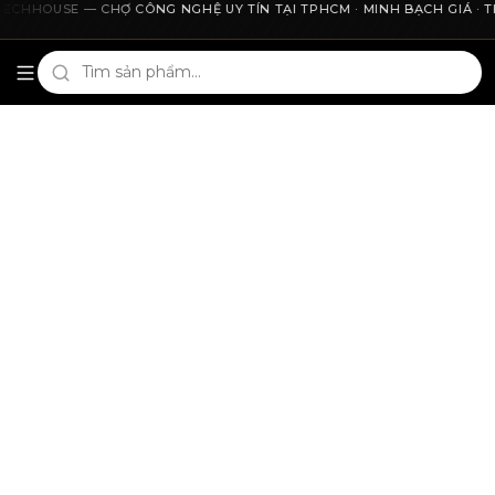
CHHOUSE — CHỢ CÔNG NGHỆ UY TÍN TẠI TPHCM · MINH BẠCH GIÁ · THU 
Cho2Tech và 2Techhouse — chợ công nghệ uy tín tại Thà